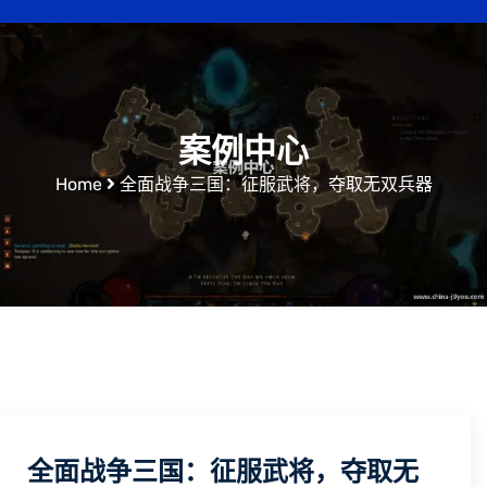
案例中心
Home
全面战争三国：征服武将，夺取无双兵器
全面战争三国：征服武将，夺取无