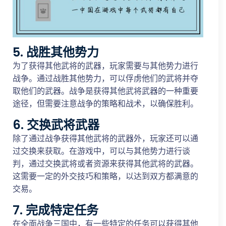
5. 战胜其他势力
为了获得其他武将的武器，玩家需要与其他势力进行
战争。通过战胜其他势力，可以俘虏他们的武将并夺
取他们的武器。战争是获得其他武将武器的一种重要
途径，但需要注意战争的策略和战术，以确保胜利。
6. 交换武将武器
除了通过战争获得其他武将的武器外，玩家还可以通
过交换来获取。在游戏中，可以与其他势力进行谈
判，通过交换武将或者资源来获得其他武将的武器。
这需要一定的外交技巧和策略，以达到双方都满意的
交易。
7. 完成特定任务
在全面战争三国中，有一些特定的任务可以获得其他