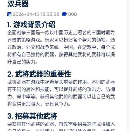
双兵器
2026-04-15 13:33:38
808
1. 游戏背景介绍
全面战争三国是一款以中国历史上著名的三国时期为
背景的策略游戏。玩家可以扮演各个势力的领袖，通
过政治、外交和战争来统一中国。在游戏中，每个武
将都有自己独特的武器，获得其他武将的武器可以提
升自己的实力。
2. 武将武器的重要性
武将武器在游戏中起着至关重要的作用。不同的武器
有不同的属性和技能，可以提升武将的攻击力、防御
力、命中率等。获得其他武将的武器可以让自己的武
将变得更加强大，更具竞争力。
3. 招募其他武将
要获得其他武将的武器，首先需要招募这些武将加入