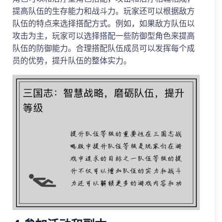
提高队伍的生存能力和战斗力。玩家还可以根据敌方
队伍的特点来选择搭配方式。例如，如果敌方队伍以
攻击为主，玩家可以选择搭配一些防御型角色来提高
队伍的防御能力。合理搭配队伍成员可以发挥每个成
员的优势，提升队伍的整体实力。