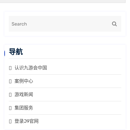
导航
认识九游会中国
案例中心
游戏新闻
集团服务
登录J9官网