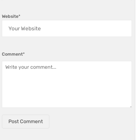
Website
*
Comment
*
Post Comment