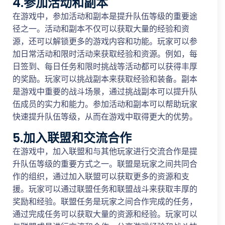
4.参加活动和副本
在游戏中，参加活动和副本是提升队伍等级的重要途
径之一。活动和副本不仅可以获取大量的经验和资
源，还可以解锁更多的游戏内容和功能。玩家可以参
加日常活动和限时活动来获取经验和资源。例如，每
日签到、每日任务和限时挑战等活动都可以获得丰厚
的奖励。玩家可以挑战副本来获取经验和装备。副本
是游戏中重要的战斗场景，通过挑战副本可以提升队
伍成员的实力和能力。参加活动和副本可以帮助玩家
快速提升队伍等级，从而在游戏中取得更大的优势。
5.加入联盟和交流合作
在游戏中，加入联盟和与其他玩家进行交流合作是提
升队伍等级的重要方式之一。联盟是玩家之间共同合
作的组织，通过加入联盟可以获取更多的资源和支
援。玩家可以通过联盟任务和联盟战斗来获取丰厚的
奖励和经验。联盟任务是玩家之间合作完成的任务，
通过完成任务可以获取大量的资源和经验。玩家可以