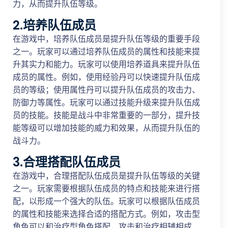
力，从而提升队伍等级。
2.培养队伍成员
在游戏中，培养队伍成员是提升队伍等级的重要手段
之一。玩家可以通过培养队伍成员的属性和技能来提
升其实力和能力。玩家可以使用培养道具来提升队伍
成员的属性。例如，使用经验丹可以快速提升队伍成
员的等级；使用属性丹可以提升队伍成员的攻击力、
防御力等属性。玩家可以通过技能升级来提升队伍成
员的技能。技能是战斗中非常重要的一部分，提升技
能等级可以增加技能的威力和效果，从而提升队伍的
战斗力。
3.合理搭配队伍成员
在游戏中，合理搭配队伍成员是提升队伍等级的关键
之一。玩家需要根据队伍成员的特点和技能来进行搭
配，以形成一个强大的队伍。玩家可以根据队伍成员
的属性和技能来选择合适的搭配方式。例如，攻击型
角色可以和治疗型角色搭配，攻击和治疗相辅相成，